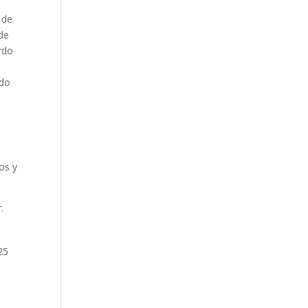
 de
 de
rdo
e
ndo
os y
.
25