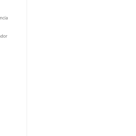
ncía
ador
,