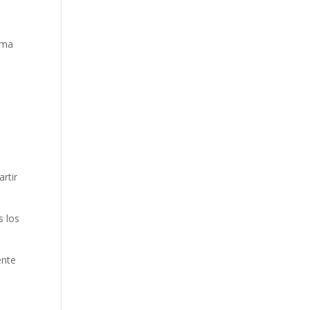
sma
rtir
s los
ente